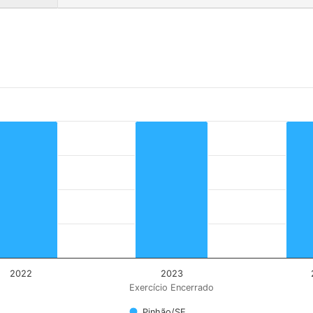
 Cidade
rrado.
nges from 1 to 1.
2022
2023
Exercício Encerrado
Pinhão/SE