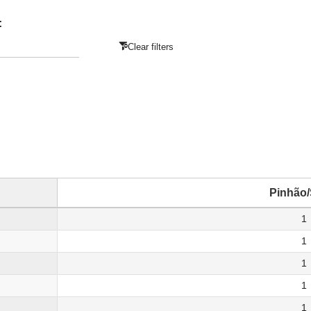
:
Clear filters
Pinhão
1
1
1
1
1