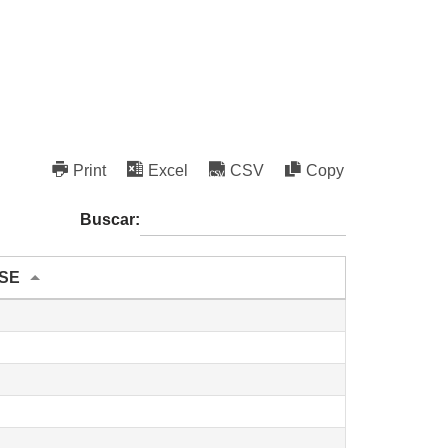
Print
Excel
CSV
Copy
Buscar:
/SE