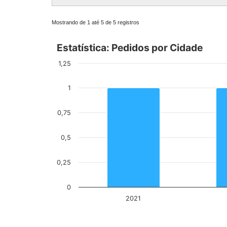
Mostrando de 1 até 5 de 5 registros
Estatística: Pedidos por Cidade
Estatística: Pedidos por Cidade
1,25
Bar chart with 5 bars.
1
View as data table, Estatística: Pedidos por
The chart has 1 X axis displaying Exercício Ence
0,75
The chart has 1 Y axis displaying values. Data ra
0,5
0,25
0
2021