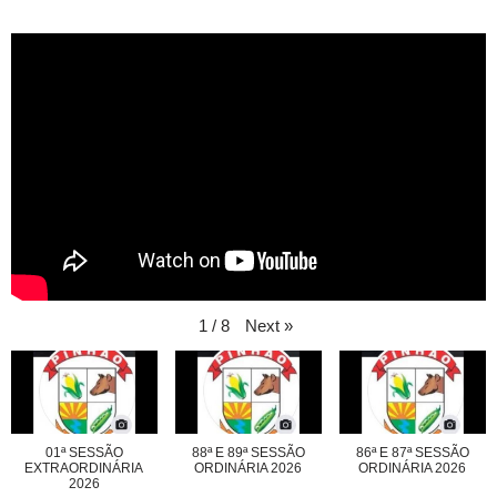
Next
»
1
/
8
01ª SESSÃO
88ª E 89ª SESSÃO
86ª E 87ª SESSÃO
EXTRAORDINÁRIA
ORDINÁRIA 2026
ORDINÁRIA 2026
2026